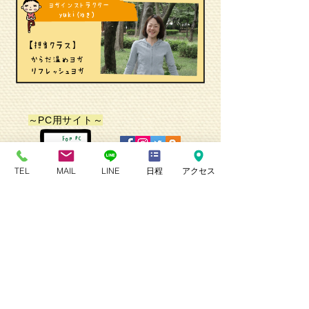
～PC用サイト～
TEL
MAIL
LINE
日程
アクセス
～スタジオふたば関連事業～
～各月のスケジュール～