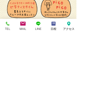
・ピラティスタイム
・rico rico
TEL
MAIL
LINE
日程
アクセス
～PC用サイト～
～スタジオふたば関連事業～
～各月のスケジュール～