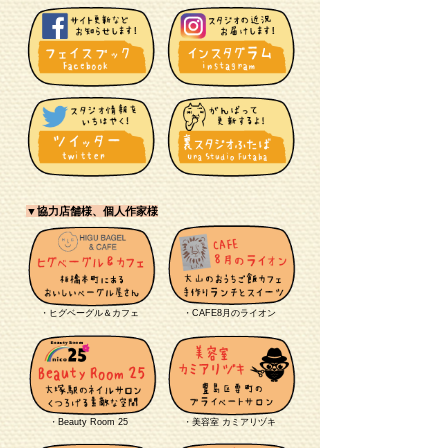
▼協力店舗様、個人作家様
・ヒグベーグル＆カフェ
・CAFE8月のライオン
・Beauty Room 25
・美容室 カミアリヅキ