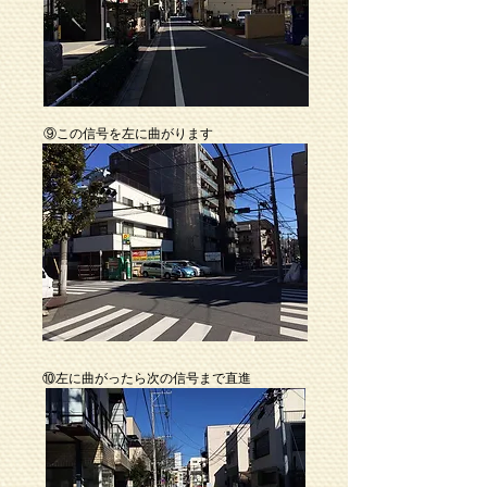
⑨この信号を左に曲がります
⑩左に曲がったら次の信号まで直進