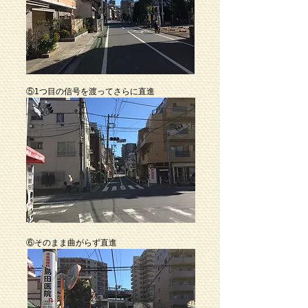
⑤1つ目の信号を渡ってさらに直進
⑥そのまま曲がらず直進